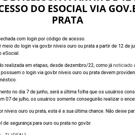
CESSO DO ESOCIAL VIA GOV.
PRATA
 fechada com login por código de acesso.
eio do login via gov.br níveis ouro ou prata a partir de 12 de ju
 eSocial.
o realizada em etapas, desde dezembro/22, como já
noticiado 
 possuem o login via gov.br níveis ouro ou prata devem provide
méstico.
ento no dia 7 de junho, será a última folha que os usuários cons
 em 07 de julho, os usuários somente conseguirão realizar o en
 níveis ouro ou prata, esta é a sua última chance. Não deixe para
 de segurança para ouro ou prata no gov.br.