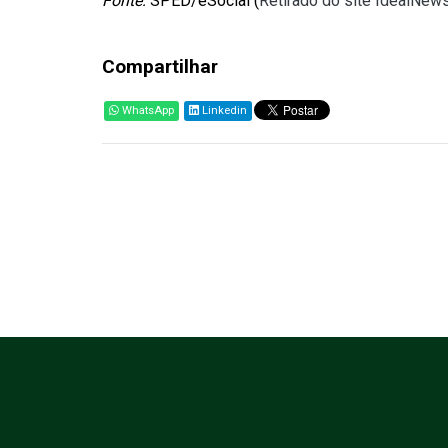
Fonte:
SPED/eSocial (
Retirado do site IdealNew
Compartilhar
WhatsApp
Linkedin