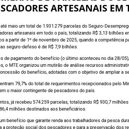
PESCADORES ARTESANAIS EM 
u até maio um total de 1.931.279 parcelas do Seguro-Desempre
doras artesanais em todo o país, totalizando R$ 3,13 bilhões
s a partir de 1º de novembro de 2025, quando a competência pa
ao seguro-defeso é de R$ 7,9 bilhões.
s de pagamento do benefício (o último aconteceu no dia 28/05)
os, o MTE organizou um mutirão de análise recursos administrat
oncessão do benefício, adotadas com o objetivo de ampliar a s
entram 79,7% do total de requerimentos recepcionados pelo Minis
nem o maior contingente de pescadores do país.
ntos, já recebeu 574.259 parcelas, totalizando R$ 930,7 milhõ
6,4 milhões destinados aos beneficiários.
 benefício que garante renda aos trabalhadores da pesca duran
ra a proteção social dos pescadores e para a preservação dos r