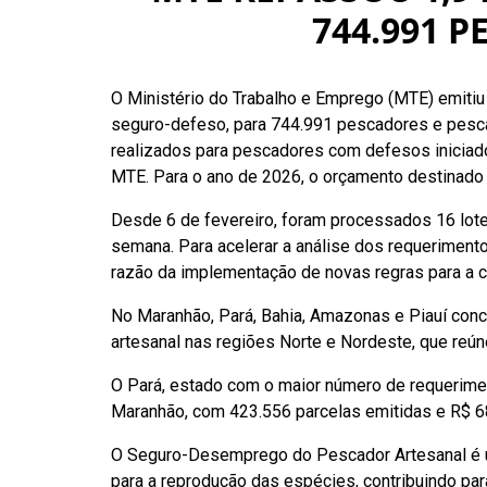
744.991 
O Ministério do Trabalho e Emprego (MTE) emiti
seguro-defeso, para 744.991 pescadores e pesca
realizados para pescadores com defesos iniciado
MTE. Para o ano de 2026, o orçamento destinado 
Desde 6 de fevereiro, foram processados 16 lote
semana. Para acelerar a análise dos requeriment
razão da implementação de novas regras para a c
No Maranhão, Pará, Bahia, Amazonas e Piauí conc
artesanal nas regiões Norte e Nordeste, que reú
O Pará, estado com o maior número de requerime
Maranhão, com 423.556 parcelas emitidas e R$ 68
O Seguro-Desemprego do Pescador Artesanal é um
para a reprodução das espécies, contribuindo pa