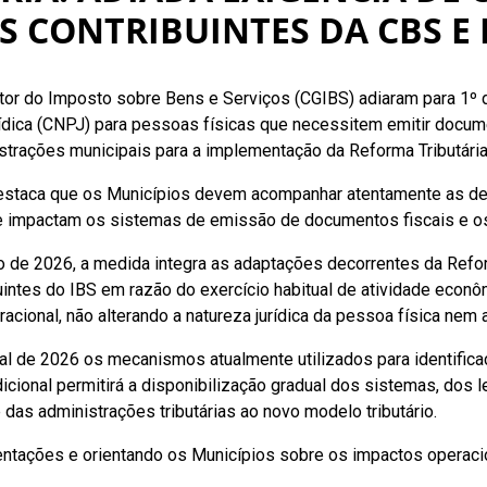
AS CONTRIBUINTES DA CBS E 
stor do Imposto sobre Bens e Serviços (CGIBS) adiaram para 1º 
ídica (CNPJ) para pessoas físicas que necessitem emitir docu
istrações municipais para a implementação da Reforma Tributári
estaca que os Municípios devem acompanhar atentamente as def
e impactam os sistemas de emissão de documentos fiscais e os 
lho de 2026, a medida integra as adaptações decorrentes da Ref
ntes do IBS em razão do exercício habitual de atividade econômi
acional, não alterando a natureza jurídica da pessoa física nem
al de 2026 os mecanismos atualmente utilizados para identific
icional permitirá a disponibilização gradual dos sistemas, dos 
das administrações tributárias ao novo modelo tributário.
tações e orientando os Municípios sobre os impactos operacion