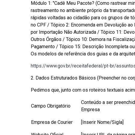
Módulo 1: "Cadê Meu Pacote? (Como rastrear minh
rastreamento no ambiente próprio da transportad
rápidas voltadas ao cidadão para os grupos de t
no CPF / Tópico 2: Encomenda em Devolução ao E
por Importação Não Autorizada / Tópico 11: Devo
Outros Órgãos / Tópico 10: Demora na Fiscalizaç
Pagamento / Tópico 15: Descrição Incompleta ou 
Os modelos de referência dos guias e da arquite
https://www.gov.br/receitafederal/pt-br/assun
2. Dados Estruturados Básicos (Preencher no cor
Pedimos que, junto com os roteiros textuais aci
Conteúdo a ser preenchid
Campo Obrigatório
Empresa
Empresa de Courier
[Inserir Nome/Sigla]
Website Oficial
[Inserir URL da página pri