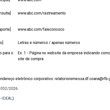
nsulta]
www.abc.com/rastreamento
uporte]
www.abc.com/faleconosco
o]
Letras e números / apenas números
o para o
Ex: 1 - Página no website da empresa indicando como 
site de compra
endereço eletrônico corporativo: relatorioremessa.df.coana@rfb.
º 052/2026
.
I-IDEAL
)