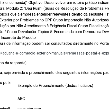
a encomenda)" Objetivo: Desenvolver um roteiro prático indican
ora. Módulo 2: "Deu Ruim! (Guias de Resolução de Problemas Freq
ópicos que a empresa entender relevantes dentro da seguinte li
xterior por Problemas no CPF Grupo Importação Não Autorizada
lução por Não Atendimento à Exigência Fiscal Grupo Fiscalizaç
ão / Grupo Devolução: Tópico 5: Encomenda com Demora na Devol
Incorreta do Produto
tura de informação podem ser consultados diretamente no Porta
tos/aduana-e-comercio-exterior/manuais/remessas-postal-e-exp
po da resposta)
ma, seja enviado o preenchimento das seguintes informações pa
o pela
Exemplo de Preenchimento (dados fictícios)
ABC
ncipal]
www.abc.com