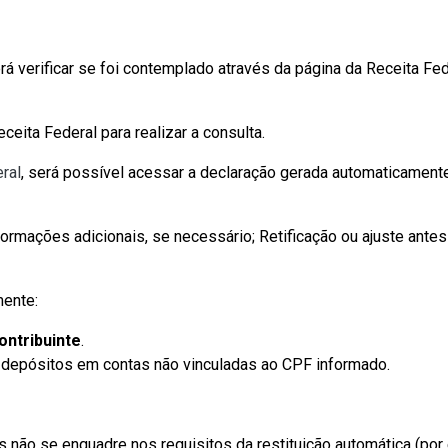
derá verificar se foi contemplado através da página da Receita 
ceita Federal para realizar a consulta.
ral
, será possível acessar a declaração gerada automaticamen
formações adicionais, se necessário; Retificação ou ajuste ant
mente:
ontribuinte
.
depósitos em contas não vinculadas ao CPF informado.
mas não se enquadre nos requisitos da restituição automática (po